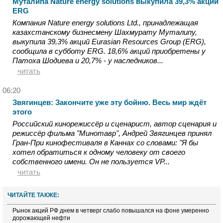
Муталипа Nature energy solutions выкупила 39,3% акций
ERG
Компания Nature energy solutions Ltd., принадлежащая
казахстанскому бизнесмену Шахмурату Муталипу,
выкупила 39,3% акций Eurasian Resources Group (ERG),
сообщила в субботу ERG. 18,6% акций приобретены у
Патоха Шодиева и 20,7% - у наследников...
читать
06:20
Звягинцев: Закончите уже эту бойню. Весь мир ждёт
этого
Российский кинорежиссёр и сценарист, автор сценария и
режиссёр фильма "Минотавр", Андрей Звягинцев принял
Гран-При кинофестиваля в Каннах со словами: "Я бы
хотел обратиться к одному человеку от своего
собственного имени. Он не пользуется VP...
читать
ЧИТАЙТЕ ТАКЖЕ:
Рынок акций РФ днем в четверг слабо повышался на фоне умеренно
дорожающей нефти