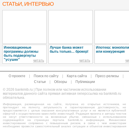
СТАТЬИ, ИНТЕРВЬЮ
Инновационные
Лучше банка может
Ипотека: монопол
программы должны
быть только… брокер!
или конкуренция
быть подвергнуты
"усушке"
читать
читать
чи
О проекте
|
Поиск по сайту
|
Карта сайта
|
Пресс-релизы
|
Статьи
|
Обзоры
|
Публикации
© 2026 bankmib.ru | При полном или частичном использовании
материалов данного сайта прямая активная гиперссылка на bankmib.ru
обязательна.
Информация, размещенная на сайте, получена из открытых источников, не
претендует на полноту, актуальность и гарантированную достоверность, не
предоставляется с целью оказания консультативных услуг и не является публичной
офертой к осуществлению каких-либо инвестиций. Редакция проекта и авторы текстов
не несут ответственности за возможные убытки, связанные с использованием
содержащейся на страницах портала bankmib.ru информации. Финансовое
инвестирование сопряжено с повышенным риском, в связи с чем инвесторам
необходимо провести самостоятельный анализ ситуации и объектов инвестирования