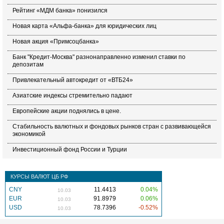
Рейтинг «МДМ банка» понизился
Новая карта «Альфа-банка» для юридических лиц
Новая акция «Примсоцбанка»
Банк "Кредит-Москва" разнонаправленно изменил ставки по
депозитам
Привлекательный автокредит от «ВТБ24»
Азиатские индексы стремительно падают
Европейские акции поднялись в цене.
Стабильность валютных и фондовых рынков стран с развивающейся
экономикой
Инвестиционный фонд России и Турции
КУРСЫ ВАЛЮТ ЦБ РФ
CNY
11.4413
0.04%
10.03
EUR
91.8979
0.06%
10.03
USD
78.7396
-0.52%
10.03