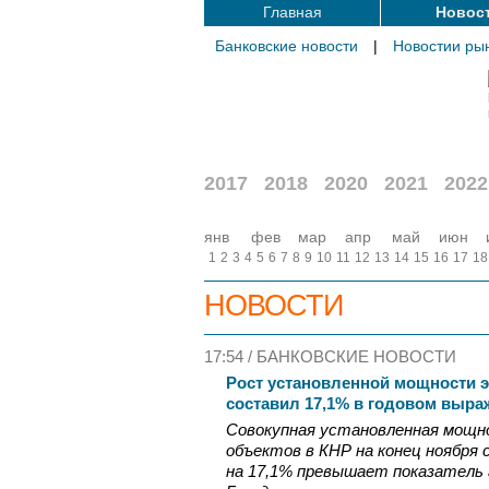
Главная
Новос
Банковские новости
|
Новостии ры
2017
2018
2020
2021
2022
янв
фев
мар
апр
май
июн
1
2
3
4
5
6
7
8
9
10
11
12
13
14
15
16
17
18
НОВОСТИ
17:54 /
БАНКОВСКИЕ НОВОСТИ
Рост установленной мощности э
составил 17,1% в годовом выра
Совокупная установленная мощ
объектов в КНР на конец ноября 
на 17,1% превышает показатель 