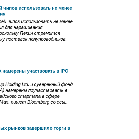
й чипов использовать не менее
ния
ей чипов использовать не менее
ия для наращивания
оскольку Пекин стремится
у поставок полупроводников,
A намерены участвовать в IPO
p Holding Ltd. и суверенный фонд
ADIA) намерены поучаствовать в
айского стартапа в сфере
ax, пишет Bloomberg со ссы...
ых рынков завершило торги в