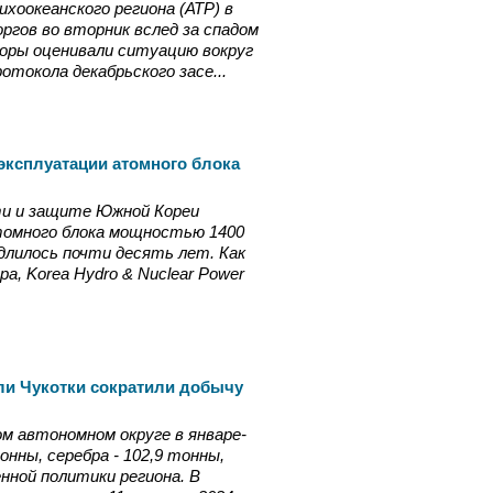
хоокеанского региона (АТР) в
ргов во вторник вслед за спадом
оры оценивали ситуацию вокруг
отокола декабрьского засе...
эксплуатации атомного блока
ти и защите Южной Кореи
томного блока мощностью 1400
лилось почти десять лет. Как
а, Korea Hydro & Nuclear Power
ли Чукотки сократили добычу
м автономном округе в январе-
онны, серебра - 102,9 тонны,
ной политики региона. В