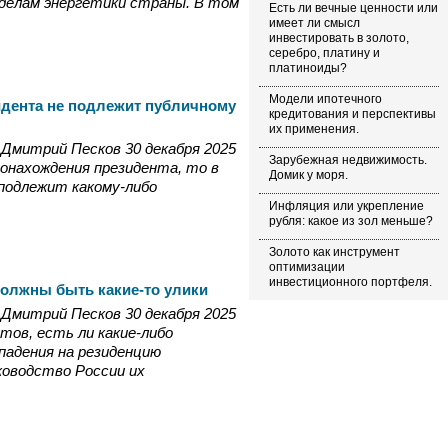
 делам энергетики страны. В том
Есть ли вечные ценности или
имеет ли смысл
инвестировать в золото,
серебро, платину и
платиноиды?
Модели ипотечного
идента не подлежит публичному
кредитования и перспективы
их применения.
Дмитрий Песков 30 декабря 2025
Зарубежная недвижимость.
тонахождения президента, то в
Домик у моря.
подлежит какому-либо
Инфляция или укрепление
рубля: какое из зол меньше?
Золото как инструмент
оптимизации
инвестиционного портфеля.
должны быть какие-то улики
Дмитрий Песков 30 декабря 2025
тов, есть ли какие-либо
падения на резиденцию
ководство России их