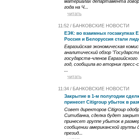
материалах департамента говори
года на Ч...
читать
11:52 /
БАНКОВСКИЕ НОВОСТИ
ЕЭК: во взаимных госзакупках Е
Россия и Белоруссия стали ли
Евразийская экономическая коми
аналитический обзор "Государст
государств-членов Евразийского 
год, сообщила во вторник пресс-
...
читать
11:34 /
БАНКОВСКИЕ НОВОСТИ
Закрытие в 1-м полугодии сдел
принесет Citigroup убыток в ра
Совет директоров Citigroup одоб
Ситибанка, сделка будет закрыта
принесет группе убыток в размер
сообщении американской группы д
презид...