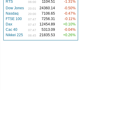
RTS
1104.51
-1.31%
06:00
Dow Jones
24360.14
-0.50%
20:01
Nasdaq
7106.65
-0.47%
20:00
FTSE 100
7256.31
-0.11%
07:47
Dax
12454.89
+0.10%
07:47
Cac 40
5313.09
-0.04%
07:47
Nikkei 225
21835.53
+0.26%
06:45