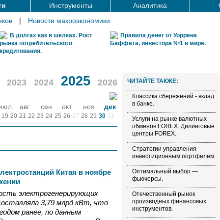
ти
Инструменты
Аналитика
нков
|
Новости макроэкономики
В долгах как в шелках. Рост
Правила денег от Уоррена
рынка потребительского
Баффета, инвестора №1 в мире.
кредитования.
2025
2023
2024
2026
ЧИТАЙТЕ ТАКЖЕ:
Классика сбережений - вклад
в банке.
июл
авг
сен
окт
ноя
дек
19
20
21
22
23
24
25
26
27
28
29
30
31
Услуги на рынке валютных
обменов FOREX. Дилинговые
центры FOREX.
Стратегии управления
инвестиционным портфелем.
лектростанций Китая в ноябре
Оптимальный выбор —
фьючерсы.
жении
ность электрогенерирующих
Отечественный рынок
производных финансовых
составляла 3,79 млрд кВт, что
инструментов.
годом ранее, по данным