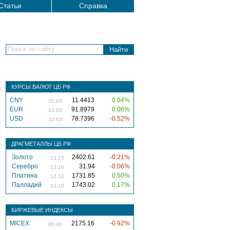
Статьи
Справка
Поиск по сайту
КУРСЫ ВАЛЮТ ЦБ РФ
CNY
11.4413
0.04%
10.03
EUR
91.8979
0.06%
10.03
USD
78.7396
-0.52%
10.03
ДРАГМЕТАЛЛЫ ЦБ РФ
Золото
2402.61
-0.21%
12.10
Серебро
31.94
-0.06%
12.10
Платина
1731.85
0.50%
12.10
Палладий
1743.02
0.17%
12.10
БИРЖЕВЫЕ ИНДЕКСЫ
MICEX
2175.16
-0.92%
06:00