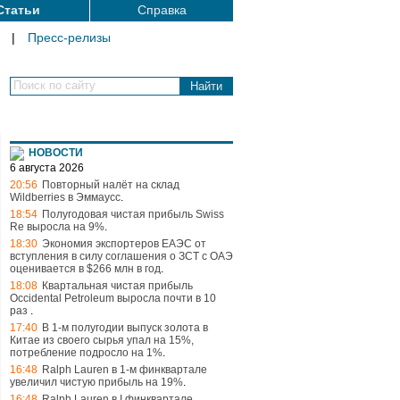
Статьи
Справка
|
Пресс-релизы
Поиск по сайту
НОВОСТИ
6 августа 2026
20:56
Повторный налёт на склад
Wildberries в Эммаусс
.
18:54
Полугодовая чистая прибыль Swiss
Re выросла на 9%
.
18:30
Экономия экспортеров ЕАЭС от
вступления в силу соглашения о ЗСТ с ОАЭ
оценивается в $266 млн в год
.
18:08
Квартальная чистая прибыль
Occidental Petroleum выросла почти в 10
раз
.
17:40
В 1-м полугодии выпуск золота в
Китае из своего сырья упал на 15%,
потребление подросло на 1%
.
16:48
Ralph Lauren в 1-м финквартале
увеличил чистую прибыль на 19%
.
16:48
Ralph Lauren в I финквартале