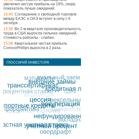
увеличил чистую прибыль на 19%, скорр.
показатель лучше ожиданий
.
16:40
Соглашение о свободной торговле
между ЕАЭС и ОАЭ вступит в силу с 6
октября
.
15:56
Во 2-м квартале производительность
труда в США выросла сильнее ожиданий,
стоимость рабсилы - слабее
.
15:08
Квартальная чистая прибыль
ConocoPhillips выросла в 2 раза
.
ГЛОССАРИЙ ИНВЕСТОРА