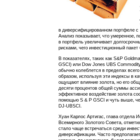
в диверсифицированном портфеле с 
Анализ показывает, что умеренное, 
в портфель увеличивает долгосрочн
рисками, чего инвестиционный пакет 
В показателях, таких как S&P Goldm
GSCI) или Dow Jones UBS Commodity 
обычно колеблется в пределах всего 
образом, используя эти индексы в к
ощущают влияние золота, но его общи
десяти процентов общей суммы асси
эффективное воздействие золота сос
помощью S & P GSCI и чуть выше, че
DJ-UBSCI.
Хуан Карлос Артигас, глава отдела 
Всемирного Золотого Совета, отмети
стало чаще встречаться среди инвес
диверсификации. Часто предполагает