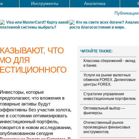
ти
Инструменты
Аналитика
Публикации
Visa или MasterCard? Карту какой
Кто на свете всех богаче? Анализ
платежной системы выбрать?
роста благосостояния в мире.
КАЗЫВАЮТ, ЧТО
ЧИТАЙТЕ ТАКЖЕ:
МО ДЛЯ
Классика сбережений - вклад
в банке.
ВЕСТИЦИОННОГО
Услуги на рынке валютных
обменов FOREX. Дилинговые
центры FOREX.
Инвесторы, которые
Стратегии управления
предполагают, что вложения в
инвестиционным портфелем.
товарные активы будут
Оптимальный выбор —
эффективны без участия золота,
фьючерсы.
не в состоянии оптимизировать
инвестиционный портфель,
Отечественный рынок
говорится в новом исследовании,
производных финансовых
инструментов.
опубликованном сегодня