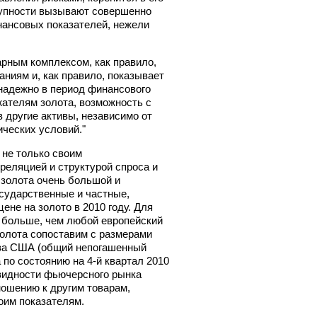
купности вызывают совершенно
нансовых показателей, нежели
рным комплексом, как правило,
аниям и, как правило, показывает
надежно в период финансового
жателям золота, возможность с
 другие активы, независимо от
ических условий."
 не только своим
реляцией и структурой спроса и
 золота очень большой и
сударственные и частные,
цене на золото в 2010 году. Для
а больше, чем любой европейский
золота сопоставим с размерами
тва США (общий непогашенный
 по состоянию на 4-й квартал 2010
квидности фьючерсного рынка
тношению к другим товарам,
оим показателям.