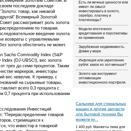
Всемирным Золотым Советом. В
Есть ли вечные ценности или
своем последнем докладе
имеет ли смысл
"Золото: товар, как никакой
инвестировать в золото,
серебро, платину и
другой" Всемирный Золотой
платиноиды?
Совет рассматривает роль золота
распределением по товарам.
Модели ипотечного
последовательное введение золота
кредитования и перспективы
их применения.
ые возвраты с управляемыми
без золота обеспечить не может.
Зарубежная недвижимость.
Домик у моря.
an Sachs Commodity Index (S&P
Index (DJ-UBSCI), вес золота
Инфляция или укрепление
рубля: какое из зол меньше?
от трех до семи процентов. Таким
ачестве маркеров, инвесторы
Золото как инструмент
й вес невелик. К примеру, с
оптимизации
гнований на сырьевые товары,
инвестиционного портфеля.
тавляет всего 0,3 процента с
м 0,7 процента при использовании
Сальники для стиральных
Исследования Инвестиций
машин и другие запчасти
для бытовой техники Вы
л: "Перераспределение товаров
можете ку. .
торов, стремящихся к
ся, что инвестор в товарной
1 400 руб. Манжеты люка для