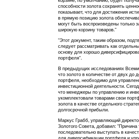
корзине, по умолчанию, будет получ
способности золота сохранять ценно
показывает, что для достижения ист
в прямую позицию золота обеспечив
могут быть воспроизведены только з
широкую корзину товаров."
"Этот документ, таким образом, подт
следует рассматривать как отдельны
основу для хорошо диверсифицирова
портфеля".
В предыдущих исследованиях Всемир
что золото в количестве от двух до 
портфеля, необходимо для управлен
инвестиционной деятельности. Сегод
что менеджеры по управлению и инв
укомплектовали товарами свои порт
золота в качестве отдельного страте
долгосрочной прибыли.
Маркус Грабб, управляющий директо
Золотого Совета, добавил: "Причина 
последовательно выступать в качес
для диверсификации портфеля и упра