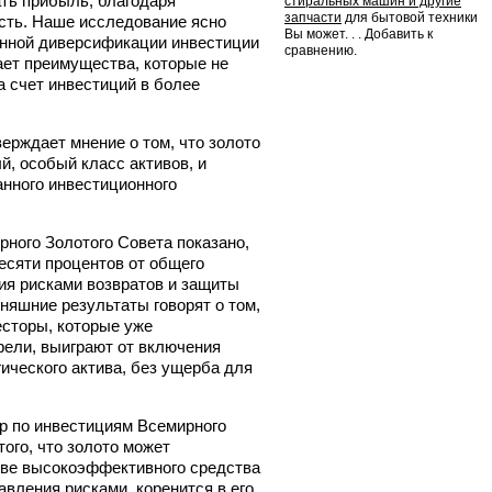
ать прибыль, благодаря
стиральных машин и другие
запчасти
для бытовой техники
сть. Наше исследование ясно
Вы может. . . Добавить к
инной диверсификации инвестиции
сравнению.
ает преимущества, которые не
а счет инвестиций в более
верждает мнение о том, что золото
й, особый класс активов, и
нного инвестиционного
ного Золотого Совета показано,
десяти процентов от общего
ия рисками возвратов и защиты
няшние результаты говорят о том,
есторы, которые уже
фели, выиграют от включения
гического актива, без ущерба для
р по инвестициям Всемирного
того, что золото может
тве высокоэффективного средства
вления рисками, коренится в его