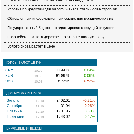
Расчетно-кассовые пакеты банка «Возрождение»
Условия по кредитам для малого бизнеса стали более строгими
Обновленный информационный сервис для юридических лиц
Государственный бюджет не адаптирован к текущей ситуации
Европейская валюта дорожает по отношению к доллару
Золото снова растет в цене
КУРСЫ ВАЛЮТ ЦБ РФ
CNY
11.4413
0.04%
10.03
EUR
91.8979
0.06%
10.03
USD
78.7396
-0.52%
10.03
ДРАГМЕТАЛЛЫ ЦБ РФ
Золото
2402.61
-0.21%
12.10
Серебро
31.94
-0.06%
12.10
Платина
1731.85
0.50%
12.10
Палладий
1743.02
0.17%
12.10
БИРЖЕВЫЕ ИНДЕКСЫ