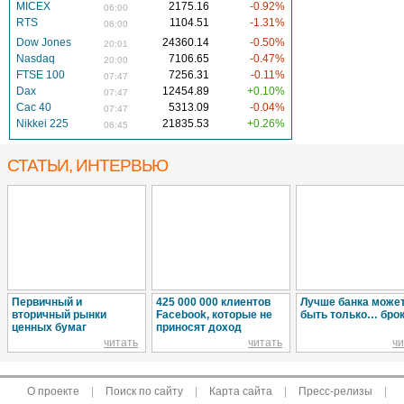
MICEX
2175.16
-0.92%
06:00
RTS
1104.51
-1.31%
06:00
Dow Jones
24360.14
-0.50%
20:01
Nasdaq
7106.65
-0.47%
20:00
FTSE 100
7256.31
-0.11%
07:47
Dax
12454.89
+0.10%
07:47
Cac 40
5313.09
-0.04%
07:47
Nikkei 225
21835.53
+0.26%
06:45
СТАТЬИ, ИНТЕРВЬЮ
Первичный и
425 000 000 клиентов
Лучше банка може
вторичный рынки
Facebook, которые не
быть только… брок
ценных бумаг
приносят доход
читать
читать
чи
О проекте
|
Поиск по сайту
|
Карта сайта
|
Пресс-релизы
|