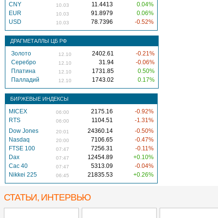
CNY
11.4413
0.04%
10.03
EUR
91.8979
0.06%
10.03
USD
78.7396
-0.52%
10.03
ДРАГМЕТАЛЛЫ ЦБ РФ
Золото
2402.61
-0.21%
12.10
Серебро
31.94
-0.06%
12.10
Платина
1731.85
0.50%
12.10
Палладий
1743.02
0.17%
12.10
БИРЖЕВЫЕ ИНДЕКСЫ
MICEX
2175.16
-0.92%
06:00
RTS
1104.51
-1.31%
06:00
Dow Jones
24360.14
-0.50%
20:01
Nasdaq
7106.65
-0.47%
20:00
FTSE 100
7256.31
-0.11%
07:47
Dax
12454.89
+0.10%
07:47
Cac 40
5313.09
-0.04%
07:47
Nikkei 225
21835.53
+0.26%
06:45
СТАТЬИ, ИНТЕРВЬЮ