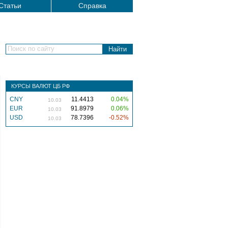
Статьи
Справка
Поиск по сайту
КУРСЫ ВАЛЮТ ЦБ РФ
CNY
11.4413
0.04%
10.03
EUR
91.8979
0.06%
10.03
USD
78.7396
-0.52%
10.03