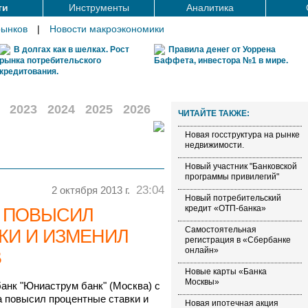
ти
Инструменты
Аналитика
рынков
|
Новости макроэкономики
В долгах как в шелках. Рост
Правила денег от Уоррена
рынка потребительского
Баффета, инвестора №1 в мире.
кредитования.
2023
2024
2025
2026
ЧИТАЙТЕ ТАКЖЕ:
Новая госструктура на рынке
недвижимости.
Новый участник "Банковской
программы привилегий"
23:04
2 октября 2013 г.
Новый потребительский
кредит «ОТП-банка»
" ПОВЫСИЛ
Самостоятельная
КИ И ИЗМЕНИЛ
регистрация в «Сбербанке
онлайн»
В
Новые карты «Банка
Москвы»
нк "Юниаструм банк" (Москва) с
а повысил процентные ставки и
Новая ипотечная акция