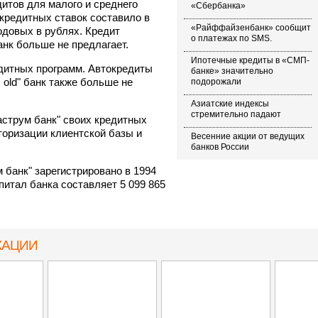
итов для малого и среднего
«Сбербанка»
кредитных ставок составило в
«Райффайзенбанк» сообщит
одовых в рублях. Кредит
о платежах по SMS.
нк больше не предлагает.
Ипотечные кредиты в «СМП-
едитных программ. Автокредиты
банке» значительно
 old" банк также больше не
подорожали
Азиатские индексы
стремительно падают
струм банк" своих кредитных
торизации клиентской базы и
Весенние акции от ведущих
банков России
банк" зарегистрировано в 1994
питал банка составляет 5 099 865
КАЦИИ