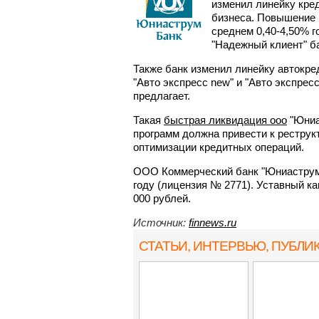
изменил линейку кред
бизнеса. Повышение 
среднем 0,40-4,50% г
"Надежный клиент" ба
Также банк изменил линейку автокр
"Авто экспресс new" и "Авто экспресс
предлагает.
Такая
быстрая ликвидация ооо
"Юниа
программ должна привести к реструк
оптимизации кредитных операций.
ООО Коммерческий банк "Юниаструм 
году (лицензия № 2771). Уставный ка
000 рублей.
Источник:
finnews.ru
СТАТЬИ, ИНТЕРВЬЮ
, ПУБЛИ