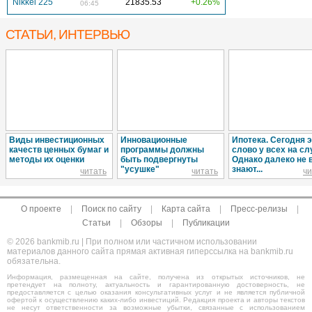
Nikkei 225
21835.53
+0.26%
06:45
СТАТЬИ, ИНТЕРВЬЮ
Виды инвестиционных
Инновационные
Ипотека. Сегодня 
качеств ценных бумаг и
программы должны
слово у всех на сл
методы их оценки
быть подвергнуты
Однако далеко не 
"усушке"
знают...
читать
читать
чи
О проекте
|
Поиск по сайту
|
Карта сайта
|
Пресс-релизы
|
Статьи
|
Обзоры
|
Публикации
© 2026 bankmib.ru | При полном или частичном использовании
материалов данного сайта прямая активная гиперссылка на bankmib.ru
обязательна.
Информация, размещенная на сайте, получена из открытых источников, не
претендует на полноту, актуальность и гарантированную достоверность, не
предоставляется с целью оказания консультативных услуг и не является публичной
офертой к осуществлению каких-либо инвестиций. Редакция проекта и авторы текстов
не несут ответственности за возможные убытки, связанные с использованием