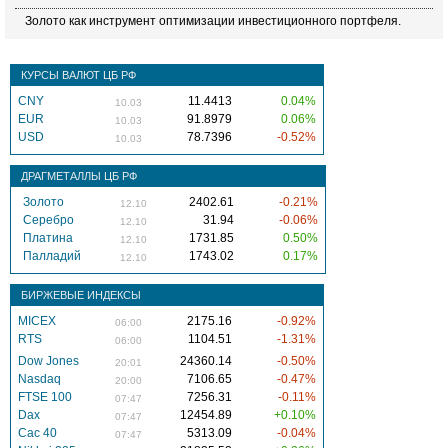
Золото как инструмент оптимизации инвестиционного портфеля.
КУРСЫ ВАЛЮТ ЦБ РФ
CNY
11.4413
0.04%
10.03
EUR
91.8979
0.06%
10.03
USD
78.7396
-0.52%
10.03
ДРАГМЕТАЛЛЫ ЦБ РФ
Золото
2402.61
-0.21%
12.10
Серебро
31.94
-0.06%
12.10
Платина
1731.85
0.50%
12.10
Палладий
1743.02
0.17%
12.10
БИРЖЕВЫЕ ИНДЕКСЫ
MICEX
2175.16
-0.92%
06:00
RTS
1104.51
-1.31%
06:00
Dow Jones
24360.14
-0.50%
20:01
Nasdaq
7106.65
-0.47%
20:00
FTSE 100
7256.31
-0.11%
07:47
Dax
12454.89
+0.10%
07:47
Cac 40
5313.09
-0.04%
07:47