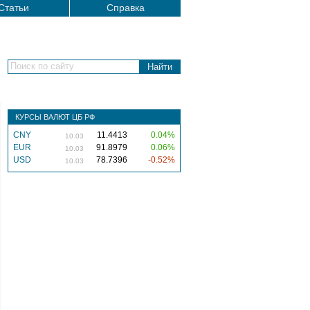
Статьи
Справка
Поиск по сайту
КУРСЫ ВАЛЮТ ЦБ РФ
CNY
11.4413
0.04%
10.03
EUR
91.8979
0.06%
10.03
USD
78.7396
-0.52%
10.03