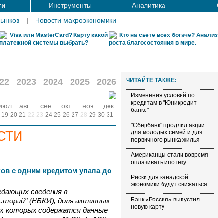
ти
Инструменты
Аналитика
рынков
|
Новости макроэкономики
Visa или MasterCard? Карту какой
Кто на свете всех богаче? Анализ
платежной системы выбрать?
роста благосостояния в мире.
22
2023
2024
2025
2026
ЧИТАЙТЕ ТАКЖЕ:
Изменения условий по
кредитам в "Юникредит
июл
авг
сен
окт
ноя
дек
банке"
19
20
21
22
23
24
25
26
27
28
29
30
31
"Сбербанк" продлил акции
СТИ
для молодых семей и для
первичного рынка жилья
Американцы стали вовремя
оплачивать ипотеку
ков с одним кредитом упала до
Риски для канадской
экономики будут снижаться
едающих сведения в
Банк «Россия» выпустил
сторий" (НБКИ), доля активных
новую карту
ях которых содержатся данные