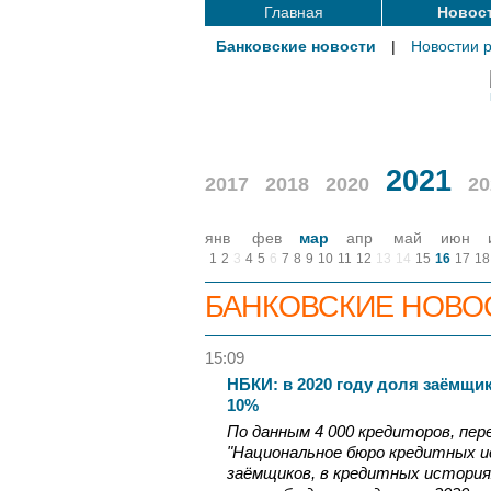
Главная
Новос
Банковские новости
|
Новостии 
2021
2017
2018
2020
20
янв
фев
мар
апр
май
июн
1
2
3
4
5
6
7
8
9
10
11
12
13
14
15
16
17
18
БАНКОВСКИЕ НОВО
15:09
НБКИ: в 2020 году доля заёмщи
10%
По данным 4 000 кредиторов, пер
"Национальное бюро кредитных и
заёмщиков, в кредитных истори