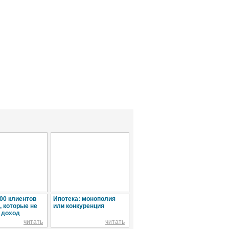
000 клиентов
Ипотека: монополия
Что должен знать
Инн
, которые не
или конкуренция
клиент, прежде чем
про
 доход
заключить договор с
быт
банком
"ус
читать
читать
читать