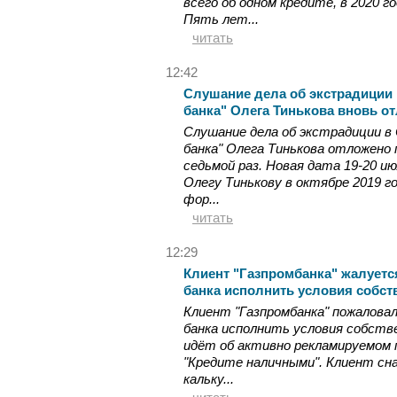
всего об одном кредите, в 2020 г
Пять лет...
читать
12:42
Слушание дела об экстрадиции
банка" Олега Тинькова вновь о
Слушание дела об экстрадиции 
банка" Олега Тинькова отложено 
седьмой раз. Новая дата 19-20 ию
Олегу Тинькову в октябре 2019 г
фор...
читать
12:29
Клиент "Газпромбанка" жалуетс
банка исполнить условия собст
Клиент "Газпромбанка" пожалова
банка исполнить условия собствен
идёт об активно рекламируемом
"Кредите наличными". Клиент сн
кальку...