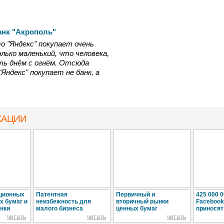
анк "Акрополь"
о "Яндекс" покупает очень
лько маленький, что человека,
ть днём с огнём. Отсюда
Яндекс" покупает не банк, а
КАЦИИ
ционных
Патентная
Первичный и
425 000 
х бумаг и
неизбежность для
вторичный рынки
Facebook
нки
малого бизнеса
ценных бумаг
приносят
читать
читать
читать