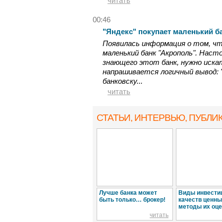
читать
00:46
"Яндекс" покупает маленький б
Появилась информация о том, чт
маленький банк "Акрополь". Насто
знающего этот банк, нужно иска
напрашивается логичный вывод: "
банковску...
читать
СТАТЬИ, ИНТЕРВЬЮ
, ПУБЛИ
Лучше банка может
Виды инвести
быть только… брокер!
качеств ценны
методы их оце
читать