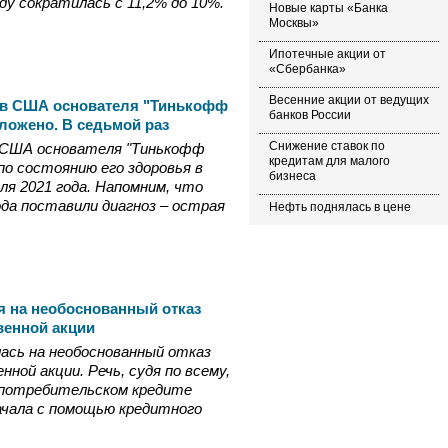
оду сократилась с 11,2% до 10%.
Новые карты «Банка
Москвы»
Ипотечные акции от
«Сбербанка»
Весенние акции от ведущих
 в США основателя "Тинькофф
банков России
тложено. В седьмой раз
Снижение ставок по
в США основателя "Тинькофф
кредитам для малого
по состоянию его здоровья в
бизнеса
ля 2021 года. Напомним, что
ода поставили диагноз – острая
Нефть поднялась в цене
я на необоснованный отказ
венной акции
лась на необоснованный отказ
ной акции. Речь, судя по всему,
 потребительском кредите
ачала с помощью кредитного