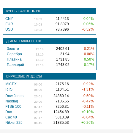
КУРСЫ ВАЛЮТ ЦБ РФ
CNY
11.4413
0.04%
10.03
EUR
91.8979
0.06%
10.03
USD
78.7396
-0.52%
10.03
ДРАГМЕТАЛЛЫ ЦБ РФ
Золото
2402.61
-0.21%
12.10
Серебро
31.94
-0.06%
12.10
Платина
1731.85
0.50%
12.10
Палладий
1743.02
0.17%
12.10
БИРЖЕВЫЕ ИНДЕКСЫ
MICEX
2175.16
-0.92%
06:00
RTS
1104.51
-1.31%
06:00
Dow Jones
24360.14
-0.50%
20:01
Nasdaq
7106.65
-0.47%
20:00
FTSE 100
7256.31
-0.11%
07:47
Dax
12454.89
+0.10%
07:47
Cac 40
5313.09
-0.04%
07:47
Nikkei 225
21835.53
+0.26%
06:45