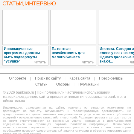
СТАТЬИ, ИНТЕРВЬЮ
Инновационные
Патентная
Ипотека. Сегодня 
программы должны
неизбежность для
слово у всех на сл
быть подвергнуты
малого бизнеса
Однако далеко не 
"усушке"
знают...
читать
читать
чи
О проекте
|
Поиск по сайту
|
Карта сайта
|
Пресс-релизы
|
Статьи
|
Обзоры
|
Публикации
© 2026 bankmib.ru | При полном или частичном использовании
материалов данного сайта прямая активная гиперссылка на bankmib.ru
обязательна.
Информация, размещенная на сайте, получена из открытых источников, не
претендует на полноту, актуальность и гарантированную достоверность, не
предоставляется с целью оказания консультативных услуг и не является публичной
офертой к осуществлению каких-либо инвестиций. Редакция проекта и авторы текстов
не несут ответственности за возможные убытки, связанные с использованием
содержащейся на страницах портала bankmib.ru информации. Финансовое
инвестирование сопряжено с повышенным риском, в связи с чем инвесторам
необходимо провести самостоятельный анализ ситуации и объектов инвестирования
перед вложением средств.