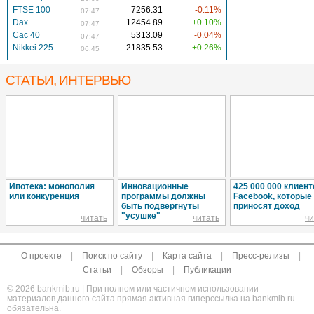
FTSE 100
7256.31
-0.11%
07:47
Dax
12454.89
+0.10%
07:47
Cac 40
5313.09
-0.04%
07:47
Nikkei 225
21835.53
+0.26%
06:45
СТАТЬИ, ИНТЕРВЬЮ
Ипотека: монополия
Инновационные
425 000 000 клиент
или конкуренция
программы должны
Facebook, которые
быть подвергнуты
приносят доход
"усушке"
читать
читать
чи
О проекте
|
Поиск по сайту
|
Карта сайта
|
Пресс-релизы
|
Статьи
|
Обзоры
|
Публикации
© 2026 bankmib.ru | При полном или частичном использовании
материалов данного сайта прямая активная гиперссылка на bankmib.ru
обязательна.