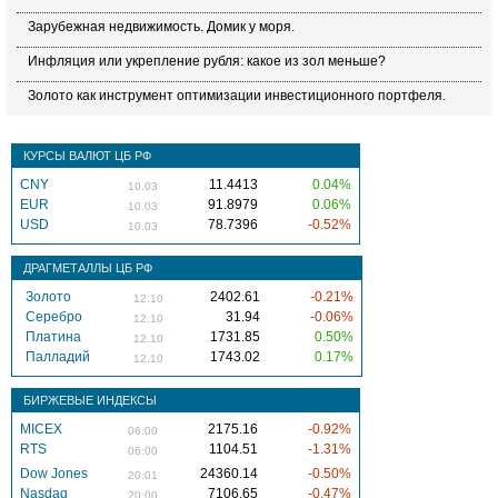
Зарубежная недвижимость. Домик у моря.
Инфляция или укрепление рубля: какое из зол меньше?
Золото как инструмент оптимизации инвестиционного портфеля.
КУРСЫ ВАЛЮТ ЦБ РФ
CNY
11.4413
0.04%
10.03
EUR
91.8979
0.06%
10.03
USD
78.7396
-0.52%
10.03
ДРАГМЕТАЛЛЫ ЦБ РФ
Золото
2402.61
-0.21%
12.10
Серебро
31.94
-0.06%
12.10
Платина
1731.85
0.50%
12.10
Палладий
1743.02
0.17%
12.10
БИРЖЕВЫЕ ИНДЕКСЫ
MICEX
2175.16
-0.92%
06:00
RTS
1104.51
-1.31%
06:00
Dow Jones
24360.14
-0.50%
20:01
Nasdaq
7106.65
-0.47%
20:00