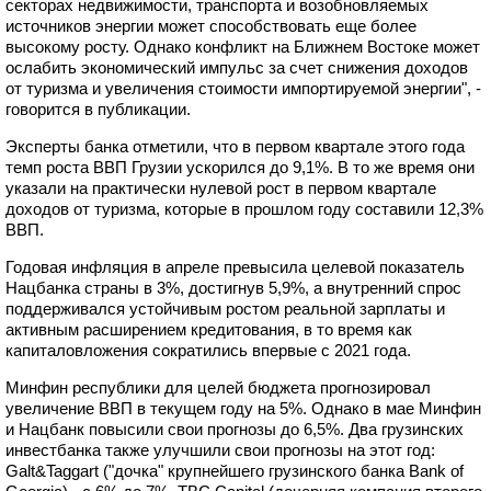
секторах недвижимости, транспорта и возобновляемых
источников энергии может способствовать еще более
высокому росту. Однако конфликт на Ближнем Востоке может
ослабить экономический импульс за счет снижения доходов
от туризма и увеличения стоимости импортируемой энергии", -
говорится в публикации.
Эксперты банка отметили, что в первом квартале этого года
темп роста ВВП Грузии ускорился до 9,1%. В то же время они
указали на практически нулевой рост в первом квартале
доходов от туризма, которые в прошлом году составили 12,3%
ВВП.
Годовая инфляция в апреле превысила целевой показатель
Нацбанка страны в 3%, достигнув 5,9%, а внутренний спрос
поддерживался устойчивым ростом реальной зарплаты и
активным расширением кредитования, в то время как
капиталовложения сократились впервые с 2021 года.
Минфин республики для целей бюджета прогнозировал
увеличение ВВП в текущем году на 5%. Однако в мае Минфин
и Нацбанк повысили свои прогнозы до 6,5%. Два грузинских
инвестбанка также улучшили свои прогнозы на этот год:
Galt&Taggart ("дочка" крупнейшего грузинского банка Bank of