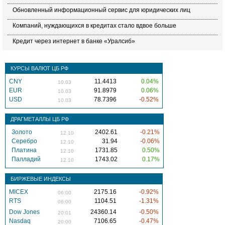
Обновленный информационный сервис для юридических лиц
Компаний, нуждающихся в кредитах стало вдвое больше
Кредит через интернет в банке «Уралсиб»
КУРСЫ ВАЛЮТ ЦБ РФ
CNY
11.4413
0.04%
10.03
EUR
91.8979
0.06%
10.03
USD
78.7396
-0.52%
10.03
ДРАГМЕТАЛЛЫ ЦБ РФ
Золото
2402.61
-0.21%
12.10
Серебро
31.94
-0.06%
12.10
Платина
1731.85
0.50%
12.10
Палладий
1743.02
0.17%
12.10
БИРЖЕВЫЕ ИНДЕКСЫ
MICEX
2175.16
-0.92%
06:00
RTS
1104.51
-1.31%
06:00
Dow Jones
24360.14
-0.50%
20:01
Nasdaq
7106.65
-0.47%
20:00