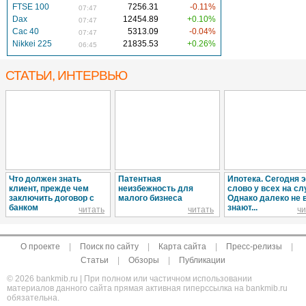
FTSE 100
7256.31
-0.11%
07:47
Dax
12454.89
+0.10%
07:47
Cac 40
5313.09
-0.04%
07:47
Nikkei 225
21835.53
+0.26%
06:45
СТАТЬИ, ИНТЕРВЬЮ
Что должен знать
Патентная
Ипотека. Сегодня 
клиент, прежде чем
неизбежность для
слово у всех на сл
заключить договор с
малого бизнеса
Однако далеко не 
банком
знают...
читать
читать
чи
О проекте
|
Поиск по сайту
|
Карта сайта
|
Пресс-релизы
|
Статьи
|
Обзоры
|
Публикации
© 2026 bankmib.ru | При полном или частичном использовании
материалов данного сайта прямая активная гиперссылка на bankmib.ru
обязательна.