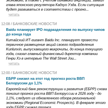
экономике, а также с учетом динамики инфляции, заявил
глава японского регулятора Кадзуо Уэда. Если ситуация
будет развиваться в соответствии с прогно...
читать
12:08 /
БАНКОВСКИЕ НОВОСТИ
Baidu планирует IPO подразделения по выпуску чипов
до конца года
Китайский ИТ-гигант Baidu Inc. планирует провести
первичное размещение акций своего подразделения
Kunlunxin, выпускающего микрочипы, до конца текущего
года, сказал главный финансовый директор компании
Генри Хэ в интервью The Wall Street Jou...
читать
12:00 /
БАНКОВСКИЕ НОВОСТИ
ЕБРР снизил на этот год прогноз роста ВВП
Белоруссии до 1,1%
Европейский банк реконструкции и развития (ЕБРР) снова
понизил прогноз роста ВВП Белоруссии в 2026 году - до
1,1%, следует из обновленного обзора региональной
экономики (Regional Economic Prospects). В феврале этого
года ЕБРР снижал прогноз...