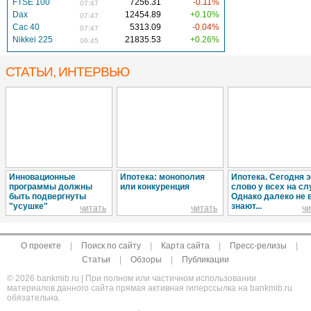
FTSE 100
7256.31
-0.11%
07:47
Dax
12454.89
+0.10%
07:47
Cac 40
5313.09
-0.04%
07:47
Nikkei 225
21835.53
+0.26%
06:45
СТАТЬИ, ИНТЕРВЬЮ
Инновационные
Ипотека: монополия
Ипотека. Сегодня 
программы должны
или конкуренция
слово у всех на сл
быть подвергнуты
Однако далеко не 
"усушке"
знают...
читать
читать
чи
О проекте
|
Поиск по сайту
|
Карта сайта
|
Пресс-релизы
|
Статьи
|
Обзоры
|
Публикации
© 2026 bankmib.ru | При полном или частичном использовании
материалов данного сайта прямая активная гиперссылка на bankmib.ru
обязательна.