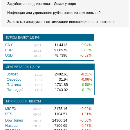
Зарубежная недвижимость. Домик у моря.
Инфляция или укрепление рубля: какое из зол меньше?
Золото как инструмент оптимизации инвестиционного портфеля.
КУРСЫ ВАЛЮТ ЦБ РФ
CNY
11.4413
0.04%
10.03
EUR
91.8979
0.06%
10.03
USD
78.7396
-0.52%
10.03
ДРАГМЕТАЛЛЫ ЦБ РФ
Золото
2402.61
-0.21%
12.10
Серебро
31.94
-0.06%
12.10
Платина
1731.85
0.50%
12.10
Палладий
1743.02
0.17%
12.10
БИРЖЕВЫЕ ИНДЕКСЫ
MICEX
2175.16
-0.92%
06:00
RTS
1104.51
-1.31%
06:00
Dow Jones
24360.14
-0.50%
20:01
Nasdaq
7106.65
-0.47%
20:00