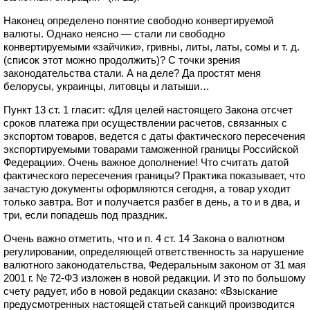
Наконец определено понятие свободно конвертируемой
валюты. Однако неясно — стали ли свободно
конвертируемыми «зайчики», гривны, литы, латы, сомы и т. д.
(список этот можно продолжить)? С точки зрения
законодательства стали. А на деле? Да простят меня
белорусы, украинцы, литовцы и латыши…
Пункт 13 ст. 1 гласит: «Для целей настоящего Закона отсчет
сроков платежа при осуществлении расчетов, связанных с
экспортом товаров, ведется с даты фактического пересечения
экспортируемыми товарами таможенной границы Российской
Федерации». Очень важное дополнение! Что считать датой
фактического пересечения границы? Практика показывает, что
зачастую документы оформляются сегодня, а товар уходит
только завтра. Вот и получается разбег в день, а то и в два, и
три, если попадешь под праздник.
Очень важно отметить, что и п. 4 ст. 14 Закона о валютном
регулировании, определяющей ответственность за нарушение
валютного законодательства, Федеральным законом от 31 мая
2001 г. № 72-ФЗ изложен в новой редакции. И это по большому
счету радует, ибо в новой редакции сказано: «Взыскание
предусмотренных настоящей статьей санкций производится