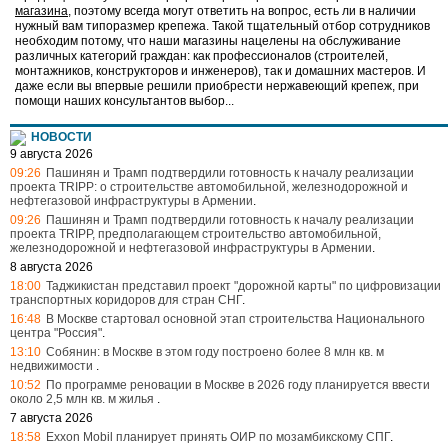
магазина
, поэтому всегда могут ответить на вопрос, есть ли в наличии
нужный вам типоразмер крепежа. Такой тщательный отбор сотрудников
необходим потому, что наши магазины нацелены на обслуживание
различных категорий граждан: как профессионалов (строителей,
монтажников, конструкторов и инженеров), так и домашних мастеров. И
даже если вы впервые решили приобрести нержавеющий крепеж, при
помощи наших консультантов выбор...
НОВОСТИ
9 августа 2026
09:26
Пашинян и Трамп подтвердили готовность к началу реализации
проекта TRIPP: о строительстве автомобильной, железнодорожной и
нефтегазовой инфраструктуры в Армении
.
09:26
Пашинян и Трамп подтвердили готовность к началу реализации
проекта TRIPP, предполагающем строительство автомобильной,
железнодорожной и нефтегазовой инфраструктуры в Армении
.
8 августа 2026
18:00
Таджикистан представил проект "дорожной карты" по цифровизации
транспортных коридоров для стран СНГ
.
16:48
В Москве стартовал основной этап строительства Национального
центра "Россия"
.
13:10
Собянин: в Москве в этом году построено более 8 млн кв. м
недвижимости
.
10:52
По программе реновации в Москве в 2026 году планируется ввести
около 2,5 млн кв. м жилья
.
7 августа 2026
18:58
Exxon Mobil планирует принять ОИР по мозамбикскому СПГ
.