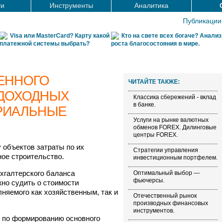
ти
Инструменты
Аналитика
Публикации
Visa или MasterCard? Карту какой
Кто на свете всех богаче? Анализ
платежной системы выбрать?
роста благосостояния в мире.
ЕННОГО
ЧИТАЙТЕ ТАКЖЕ:
 ДОХОДНЫХ
Классика сбережений - вклад
в банке.
РИАЛЬНЫЕ
Услуги на рынке валютных
обменов FOREX. Дилинговые
центры FOREX.
 объектов затраты по их
Стратегии управления
ое строительство.
инвестиционным портфелем.
хгалтерского баланса
Оптимальный выбор —
фьючерсы.
но судить о стоимости
няемого как хозяйственным, так и
Отечественный рынок
производных финансовых
инструментов.
ы по формированию основного