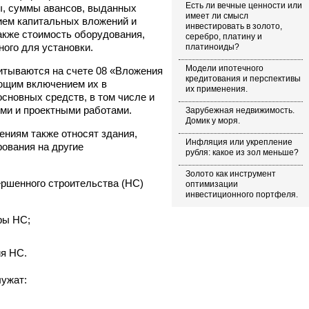
Есть ли вечные ценности или
ы, суммы авансов, выданных
имеет ли смысл
ием капитальных вложений и
инвестировать в золото,
акже стоимость оборудования,
серебро, платину и
ого для установки.
платиноиды?
Модели ипотечного
итываются на счете 08 «Вложения
кредитования и перспективы
ющим включением их в
их применения.
сновных средств, в том числе и
ми и проектными работами.
Зарубежная недвижимость.
Домик у моря.
ниям также относят здания,
Инфляция или укрепление
ования на другие
рубля: какое из зол меньше?
Золото как инструмент
ршенного строительства (НС)
оптимизации
инвестиционного портфеля.
ры НС;
ия НС.
ужат: