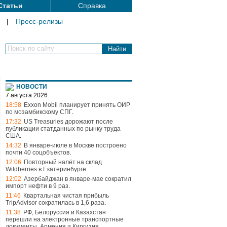
Статьи
Справка
|
Пресс-релизы
Поиск по сайту
НОВОСТИ
7 августа 2026
18:58
Exxon Mobil планирует принять ОИР
по мозамбикскому СПГ
.
17:32
US Treasuries дорожают после
публикации статданных по рынку труда
США
.
14:32
В январе-июле в Москве построено
почти 40 соцобъектов
.
12:06
Повторный налёт на склад
Wildberries в Екатеринбурге
.
12:02
Азербайджан в январе-мае сократил
импорт нефти в 9 раз
.
11:46
Квартальная чистая прибыль
TripAdvisor сократилась в 1,6 раза
.
11:38
РФ, Белоруссия и Казахстан
перешли на электронные транспортные
документы, Армения и Киргизия