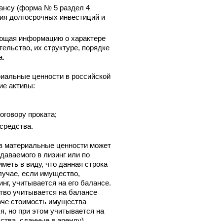
ансу (форма № 5 раздел 4
ия долгосрочных инвестиций и
ающая информацию о характере
ельство, их структуре, порядке
а.
риальные ценности в российской
ие активы:
оговору проката;
средства.
в материальные ценности может
даваемого в лизинг или по
меть в виду, что данная строка
лучае, если имущество,
нг, учитывается на его балансе.
тво учитывается на балансе
даче стоимость имущества
я, но при этом учитывается на
тва, сданные в аренду).