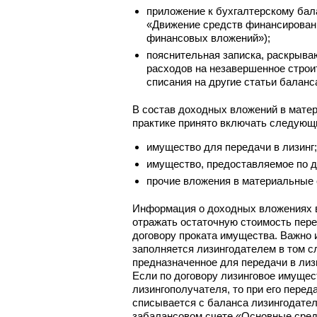
приложение к бухгалтерскому бал
«Движение средств финансирован
финансовых вложений»);
пояснительная записка, раскрыв
расходов на незавершенное строит
списания на другие статьи баланс
В состав доходных вложений в мате
практике принято включать следующ
имущество для передачи в лизинг;
имущество, предоставляемое по д
прочие вложения в материальные 
Информация о доходных вложениях 
отражать остаточную стоимость пере
договору проката имущества. Важно и
заполняется лизингодателем в том с
предназначенное для передачи в лизи
Если по договору лизинговое имущес
лизингополучателя, то при его пере
списывается с баланса лизингодател
забалансовом счете «Основные средс