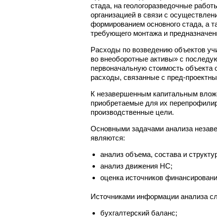
стада, на геологоразведочные работ
организацией в связи с осуществлен
формированием основного стада, а т
требующего монтажа и предназначенн
Расходы по возведению объектов уч
во внеоборотные активы» с последу
первоначальную стоимость объекта о
расходы, связанные с пред-проектны
К незавершенным капитальным вложе
приобретаемые для их перепрофилир
производственные цели.
Основными задачами анализа незаве
являются:
анализ объема, состава и структу
анализ движения НС;
оценка источников финансирован
Источниками информации анализа сл
бухгалтерский баланс;