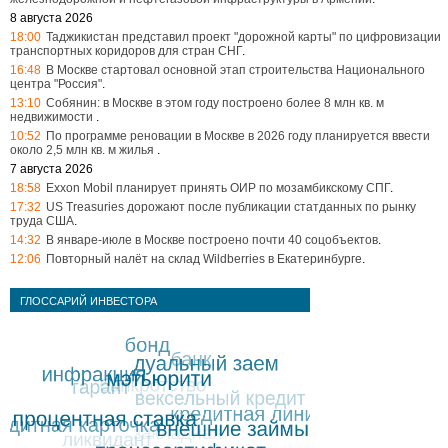
8 августа 2026
18:00
Таджикистан представил проект "дорожной карты" по цифровизации
транспортных коридоров для стран СНГ
.
16:48
В Москве стартовал основной этап строительства Национального
центра "Россия"
.
13:10
Собянин: в Москве в этом году построено более 8 млн кв. м
недвижимости
.
10:52
По программе реновации в Москве в 2026 году планируется ввести
около 2,5 млн кв. м жилья
.
7 августа 2026
18:58
Exxon Mobil планирует принять ОИР по мозамбикскому СПГ
.
17:32
US Treasuries дорожают после публикации статданных по рынку
труда США
.
14:32
В январе-июле в Москве построено почти 40 соцобъектов
.
12:06
Повторный налёт на склад Wildberries в Екатеринбурге
.
ГЛОССАРИЙ ИНВЕСТОРА