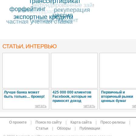
СТАТЬИ, ИНТЕРВЬЮ
Лучше банка может
425 000 000 клиентов
Первичный и
быть только… брокер!
Facebook, которые не
вторичный рынки
приносят доход
ценных бумаг
читать
читать
чи
О проекте
|
Поиск по сайту
|
Карта сайта
|
Пресс-релизы
|
Статьи
|
Обзоры
|
Публикации