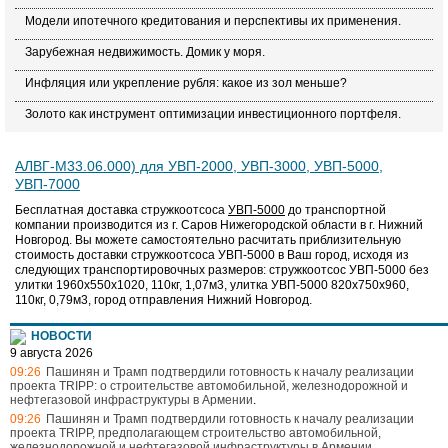
Модели ипотечного кредитования и перспективы их применения.
Зарубежная недвижимость. Домик у моря.
Инфляция или укрепление рубля: какое из зол меньше?
Золото как инструмент оптимизации инвестиционного портфеля.
АЛВГ-М33.06.000) для УВП-2000, УВП-3000, УВП-5000,
УВП-7000
Бесплатная доставка стружкоотсоса
УВП-5000
до транспортной
компании производится из г. Саров Нижегородской области в г. Нижний
Новгород. Вы можете самостоятельно расчитать приблизительную
стоимость доставки стружкоотсоса УВП-5000 в Ваш город, исходя из
следующих транспортировочных размеров: стружкоотсос УВП-5000 без
улитки 1960х550х1020, 110кг, 1,07м3, улитка УВП-5000 820х750х960,
110кг, 0,79м3, город отправления Нижний Новгород.
НОВОСТИ
9 августа 2026
09:26
Пашинян и Трамп подтвердили готовность к началу реализации
проекта TRIPP: о строительстве автомобильной, железнодорожной и
нефтегазовой инфраструктуры в Армении
.
09:26
Пашинян и Трамп подтвердили готовность к началу реализации
проекта TRIPP, предполагающем строительство автомобильной,
железнодорожной и нефтегазовой инфраструктуры в Армении
.