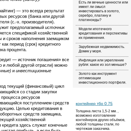
Есть ли вечные ценности или
имеет ли смысл
айтинг) — это всегда результат
инвестировать в золото,
серебро, платину и
ых ресурсов (банка или другой
платиноиды?
еля (с.-х. производителя).
лужит предполагаемый
источник
Модели ипотечного
ляется спецификой хозяйственной
кредитования и перспективы
их применения.
ы и сроков наполнения заемщиком
 как период (срок) кредитного
Зарубежная недвижимость.
вка процента.
Домик у моря.
редит — источник погашения» все
Инфляция или укрепление
но и любой другой отрасли) можно
рубля: какое из зол меньше?
чные)
и
инвестиционные
Золото как инструмент
оптимизации
инвестиционного портфеля.
од текущий (финансовый) цикл
нающийся со стадии закупки
 процесса ресурсов
чивающийся поступлением средств
контейнер тбо 0.75
дукцию. Целью кредитования в
Толщина листа 1,5-2 мм. ,
 оборотных средств заемщика,
возможно изготовление
екущей хозяйственной
контейнеров других объёмов,
любой толщины стали, по
 кредита здесь служат конечные
чертежам заказчика.
чистая прибыль, а если быть