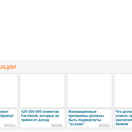
КАЦИИ
может
425 000 000 клиентов
Инновационные
Что долж
брокер!
Facebook, которые не
программы должны
клиент, 
приносят доход
быть подвергнуты
заключит
"усушке"
банком
читать
читать
читать