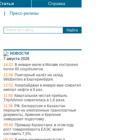
Статьи
Справка
|
Пресс-релизы
Поиск по сайту
НОВОСТИ
7 августа 2026
14:32
В январе-июле в Москве построено
почти 40 соцобъектов
.
12:06
Повторный налёт на склад
Wildberries в Екатеринбурге
.
12:02
Азербайджан в январе-мае сократил
импорт нефти в 9 раз
.
11:46
Квартальная чистая прибыль
TripAdvisor сократилась в 1,6 раза
.
11:38
РФ, Белоруссия и Казахстан
перешли на электронные транспортные
документы, Армения и Киргизия
завершают подготовку
.
09:46
Премьер Казахстана: в этом году
рост товарооборота ЕАЭС может
составить 7,3%
.
09:32
В июне промпроизводство в