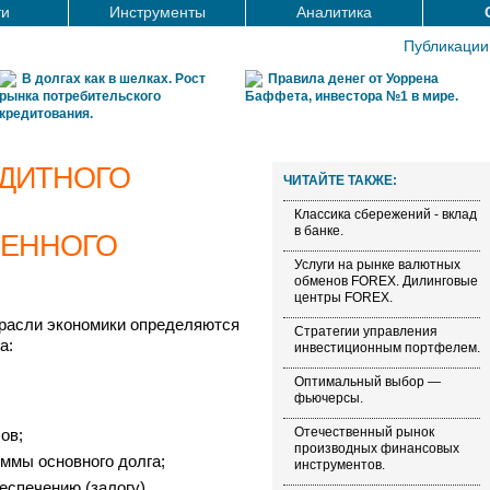
ти
Инструменты
Аналитика
Публикации
В долгах как в шелках. Рост
Правила денег от Уоррена
рынка потребительского
Баффета, инвестора №1 в мире.
кредитования.
ДИТНОГО
ЧИТАЙТЕ ТАКЖЕ:
Классика сбережений - вклад
в банке.
ВЕННОГО
Услуги на рынке валютных
обменов FOREX. Дилинговые
центры FOREX.
расли экономики определяются
Стратегии управления
а:
инвестиционным портфелем.
Оптимальный выбор —
фьючерсы.
Отечественный рынок
ов;
производных финансовых
уммы основного долга;
инструментов.
еспечению (залогу).