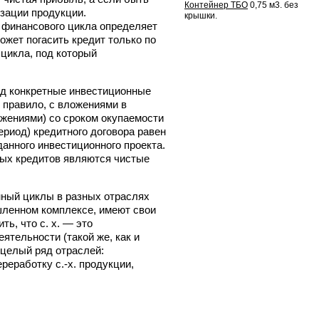
Контейнер ТБО
0,75 м3. без
изации продукции.
крышки.
 финансового цикла определяет
ожет погасить кредит только по
цикла, под который
д конкретные инвестиционные
 правило, с вложениями в
жениями) со сроком окупаемости
период) кредитного договора равен
анного инвестиционного проекта.
ых кредитов являются чистые
нный циклы в разных отраслях
шленном комплексе, имеют свои
ь, что с. х. — это
ятельности (такой же, как и
 целый ряд отраслей:
реработку с.-х. продукции,