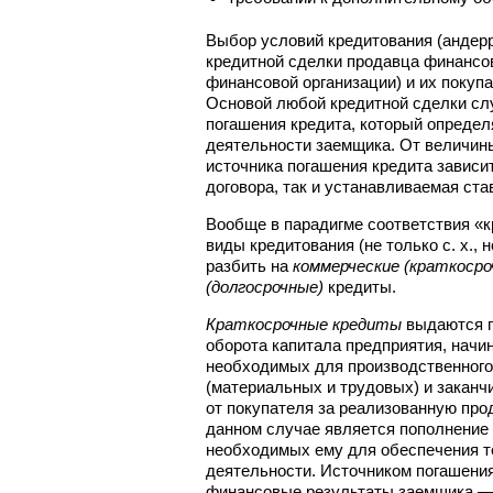
Выбор условий кредитования (андерр
кредитной сделки продавца финансов
финансовой организации) и их покупат
Основой любой кредитной сделки с
погашения кредита, который опреде
деятельности заемщика. От величин
источника погашения кредита зависит
договора, так и устанавливаемая ста
Вообще в парадигме соответствия «к
виды кредитования (не только с. х., 
разбить на
коммерческие (краткосро
(долгосрочные)
кредиты.
Краткосрочные кредиты
выдаются п
оборота капитала предприятия, начи
необходимых для производственного
(материальных и трудовых) и закан
от покупателя за реализованную про
данном случае является пополнение
необходимых ему для обеспечения т
деятельности. Источником погашения
финансовые результаты заемщика — 