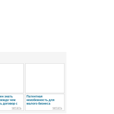
ен знать
Патентная
Ипотека: монополия
Вид
прежде чем
неизбежность для
или конкуренция
кач
ь договор с
малого бизнеса
мет
читать
читать
читать