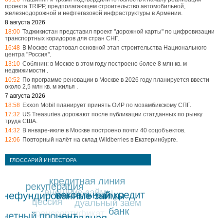
проекта TRIPP, предполагающем строительство автомобильной,
железнодорожной и нефтегазовой инфраструктуры в Армении
.
8 августа 2026
18:00
Таджикистан представил проект "дорожной карты" по цифровизации
транспортных коридоров для стран СНГ
.
16:48
В Москве стартовал основной этап строительства Национального
центра "Россия"
.
13:10
Собянин: в Москве в этом году построено более 8 млн кв. м
недвижимости
.
10:52
По программе реновации в Москве в 2026 году планируется ввести
около 2,5 млн кв. м жилья
.
7 августа 2026
18:58
Exxon Mobil планирует принять ОИР по мозамбикскому СПГ
.
17:32
US Treasuries дорожают после публикации статданных по рынку
труда США
.
14:32
В январе-июле в Москве построено почти 40 соцобъектов
.
12:06
Повторный налёт на склад Wildberries в Екатеринбурге
.
ГЛОССАРИЙ ИНВЕСТОРА