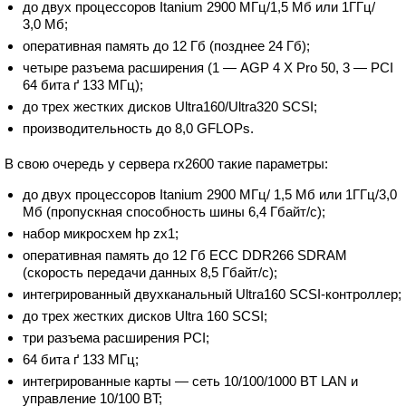
до двух процессоров Itanium 2900 МГц/1,5 Мб или 1ГГц/
3,0 Мб;
оперативная память до 12 Гб (позднее 24 Гб);
четыре разъема расширения (1 — AGP 4 X Pro 50, 3 — PCI
64 бита ґ 133 МГц);
до трех жестких дисков Ultra160/Ultra320 SCSI;
производительность до 8,0 GFLOPs.
В свою очередь у сервера rx2600 такие параметры:
до двух процессоров Itanium 2900 МГц/ 1,5 Мб или 1ГГц/3,0
Мб (пропускная способность шины 6,4 Гбайт/с);
набор микросхем hp zx1;
оперативная память до 12 Гб ECC DDR266 SDRAM
(скорость передачи данных 8,5 Гбайт/с);
интегрированный двухканальный Ultra160 SCSI-контроллер;
до трех жестких дисков Ultra 160 SCSI;
три разъема расширения PCI;
64 бита ґ 133 MГц;
интегрированные карты — сеть 10/100/1000 BT LAN и
управление 10/100 BT;