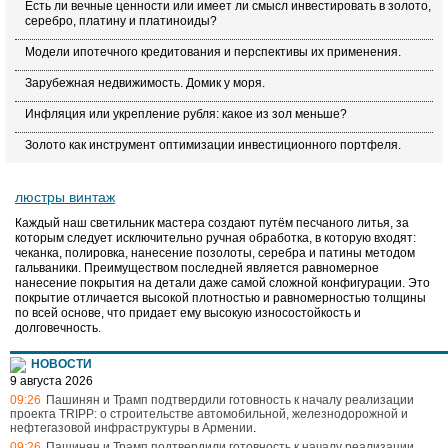
Есть ли вечные ценности или имеет ли смысл инвестировать в золото,
серебро, платину и платиноиды?
Модели ипотечного кредитования и перспективы их применения.
Зарубежная недвижимость. Домик у моря.
Инфляция или укрепление рубля: какое из зол меньше?
Золото как инструмент оптимизации инвестиционного портфеля.
люстры винтаж
Каждый наш светильник мастера создают путём песчаного литья, за
которым следует исключительно ручная обработка, в которую входят:
чеканка, полировка, нанесение позолоты, серебра и патины методом
гальваники. Преимуществом последней является равномерное
нанесение покрытия на детали даже самой сложной конфигурации. Это
покрытие отличается высокой плотностью и равномерностью толщины
по всей основе, что придает ему высокую износостойкость и
долговечность.
НОВОСТИ
9 августа 2026
09:26
Пашинян и Трамп подтвердили готовность к началу реализации
проекта TRIPP: о строительстве автомобильной, железнодорожной и
нефтегазовой инфраструктуры в Армении
.
09:26
Пашинян и Трамп подтвердили готовность к началу реализации