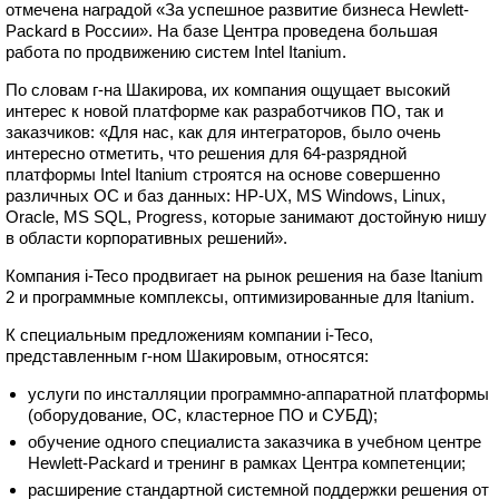
отмечена наградой «За успешное развитие бизнеса Hewlett-
Packard в России». На базе Центра проведена большая
работа по продвижению систем Intel Itanium.
По словам г-на Шакирова, их компания ощущает высокий
интерес к новой платформе как разработчиков ПО, так и
заказчиков: «Для нас, как для интеграторов, было очень
интересно отметить, что решения для 64-разрядной
платформы Intel Itanium строятся на основе совершенно
различных ОС и баз данных: HР-UX, MS Windows, Linux,
Oracle, MS SQL, Progress, которые занимают достойную нишу
в области корпоративных решений».
Компания i-Teco продвигает на рынок решения на базе Itanium
2 и программные комплексы, оптимизированные для Itanium.
К специальным предложениям компании i-Teco,
представленным г-ном Шакировым, относятся:
услуги по инсталляции программно-аппаратной платформы
(оборудование, ОС, кластерное ПО и СУБД);
обучение одного специалиста заказчика в учебном центре
Hewlett-Packard и тренинг в рамках Центра компетенции;
расширение стандартной системной поддержки решения от