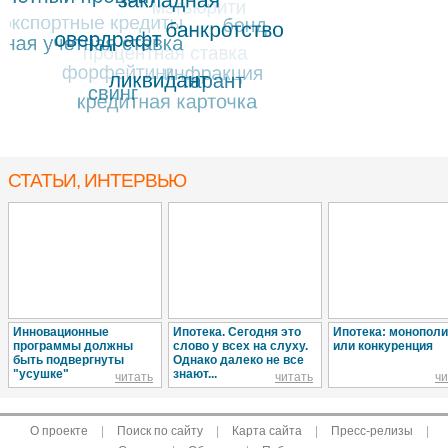
СТАТЬИ, ИНТЕРВЬЮ
Инновационные
Ипотека. Сегодня это
Ипотека: монопол
программы должны
слово у всех на слуху.
или конкуренция
быть подвергнуты
Однако далеко не все
"усушке"
знают...
читать
читать
чи
О проекте
|
Поиск по сайту
|
Карта сайта
|
Пресс-релизы
|