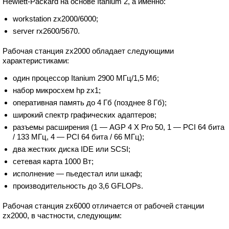
Hewlett-Packard на основе Itanium 2, а именно:
workstation zx2000/6000;
server rx2600/5670.
Рабочая станция zx2000 обладает следующими
характеристиками:
один процессор Itanium 2900 МГц/1,5 Мб;
набор микросхем hp zx1;
оперативная память до 4 Гб (позднее 8 Гб);
широкий спектр графических адаптеров;
разъемы расширения (1 — AGP 4 X Pro 50, 1 — PCI 64 бита
/ 133 МГц, 4 — PCI 64 бита / 66 МГц);
два жестких диска IDE или SCSI;
сетевая карта 1000 Вт;
исполнение — пьедестал или шкаф;
производительность до 3,6 GFLOPs.
Рабочая станция zx6000 отличается от рабочей станции
zx2000, в частности, следующим: