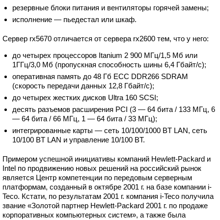
резервные блоки питания и вентиляторы горячей замены;
исполнение — пьедестал или шкаф.
Сервер rx5670 отличается от сервера rx2600 тем, что у него:
до четырех процессоров Itanium 2 900 МГц/1,5 Мб или
1ГГц/3,0 Мб (пропускная способность шины 6,4 Гбайт/с);
оперативная память до 48 Гб ECC DDR266 SDRAM
(скорость передачи данных 12,8 Гбайт/с);
до четырех жестких дисков Ultra 160 SCSI;
десять разъемов расширения PCI (3 — 64 бита / 133 МГц, 6
— 64 бита / 66 МГц, 1 — 64 бита / 33 МГц);
интегрированные карты — сеть 10/100/1000 BT LAN, сеть
10/100 BT LAN и управление 10/100 BT.
Примером успешной инициативы компаний Hewlett-Packard и
Intel по продвижению новых решений на российский рынок
является Центр компетенции по передовым серверным
платформам, созданный в октябре 2001 г. на базе компании i-
Teco. Кстати, по результатам 2001 г. компания i-Teco получила
звание «Золотой партнер Hewlett-Packard 2001 г. по продаже
корпоративных компьютерных систем», а также была