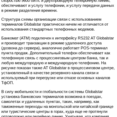
скоростью 9600 бит/с и двухпроводную телефонную линию,
обеспечивают и услугу телефонии, и услугу передачи данных
в режиме разделения времени.
Структура схемы организации связи с использованием
терминалов Globalstar практически ничем не отличается от
использования стандартных телефонных модемов.
Банкомат (АТМ) подключен к интерфейсу RS232 АТ Globalstar
и производит транзакции в режиме удаленного доступа
(дозвона до сервера), аналогично работает POS-терминал
пункта продаж. Дополнительный телефон обеспечивает как
телефонную связь с процессинговым центром банка, так и
любую междугородную и международную телефонию. На
рисунке показан также АТ Globalstar в процессинговом центре,
установленный в качестве резервного канала связи и
используемый при перегрузке или отказе основных каналов
ТфОП.
В силу мобильности и глобальности системы Globalstar
установка банковских терминалов возможна в поездах,
самолетах и удаленных пунктах, таких, например, как
таможенные переходы на монгольской или китайской границе
или туристические центры в горах, куда еще не протянули
оптоволокно или релейную линию. Учитывая, что компания