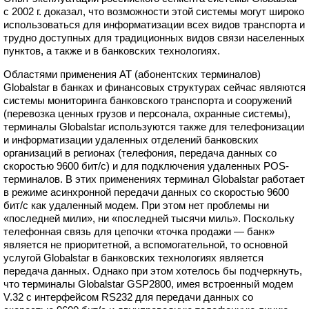
с 2002 г. доказал, что возможности этой системы могут широко
использоваться для информатизации всех видов транспорта и
трудно доступных для традиционных видов связи населенных
пунктов, а также и в банковских технологиях.
Областями применения АТ (абонентских терминалов)
Globalstar в банках и финансовых структурах сейчас являются
системы мониторинга банковского транспорта и сооружений
(перевозка ценных грузов и персонала, охранные системы),
терминалы Globalstar используются также для телефонизации
и информатизации удаленных отделений банковских
организаций в регионах (телефония, передача данных со
скоростью 9600 бит/с) и для подключения удаленных POS-
терминалов. В этих применениях терминал Globalstar работает
в режиме асинхронной передачи данных со скоростью 9600
бит/с как удаленный модем. При этом нет проблемы ни
«последней мили», ни «последней тысячи миль». Поскольку
телефонная связь для цепочки «точка продажи — банк»
является не приоритетной, а вспомогательной, то основной
услугой Globalstar в банковских технологиях является
передача данных. Однако при этом хотелось бы подчеркнуть,
что терминалы Globalstar GSP2800, имея встроенный модем
V.32 с интерфейсом RS232 для передачи данных со