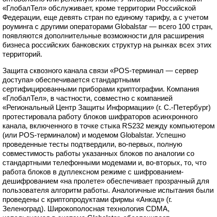
«ГлобалТел» обслуживает, кроме территории Российской
Федерации, еще девять стран по единому тарифу, а с учетом
роуминга с другими операторами Globalstar — всего 100 стран,
появляются дополнительные возможности для расширения
бизнеса российских банковских структур на рынках всех этих
территорий.
Защита сквозного канала связи «POS-терминал — сервер
доступа» обеспечивается стандартными
сертифицированными приборами криптографии. Компания
«ГлобалТел», в частности, совместно с компанией
«Региональный Центр Защиты Информации» (г. С.-Петербург)
протестировала работу блоков шифраторов асинхронного
канала, включенного в точке стыка RS232 между компьютером
(или POS-терминалом) и модемом Globalstar. Успешно
проведенные тесты подтвердили, во-первых, полную
совместимость работы указанных блоков по аналогии со
стандартными телефонными модемами и, во-вторых, то, что
работа блоков в дуплексном режиме с шифрованием-
дешифрованием «на пролете» обеспечивает прозрачный для
пользователя алгоритм работы. Аналогичные испытания были
проведены с криптопродуктами фирмы «Анкад» (г.
Зеленоград). Широкополосная технология CDMA,