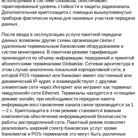
используемая в системе Globalstar, обеспечивает
гарантированный уровень стойкости и защиты радиоканала.
Дополнительная криптозащита с помощью вышеупомянутых
приборов фактически нужна для наземных участков передачи
данных.
После ввода в эксплуатацию услуги пакетной передачи
данных возможны другие схемы организации связи с
удаленным терминальным банковским оборудованием и
систем мониторинга. В пакетном режиме тарификация
производится по объему информации, переданной и принятой
абонентскими терминалами Globalstar. Сетевая архитектура в
этом случае аналогична локальной корпоративной сети, в
которой POS-терминал или банкомат имеют постоянный или
динамический IP-адрес и взаимодействуют с другими
элементами сети через Интернет или интранет как терминал
«медленной» сети Ethernet. Терминалы находятся в «спящем»
режиме онлайн, при необходимости передачи пакета
информации восстановление канала связи производится за 1
—2 с. Криптозащита в этом режиме становится важным
компонентом обеспечения информационной безопасности
работы распределенной сети. Пакетный режим позволяет
реализовать широкий спектр банковских услуг: кроме
банкоматов и POS-терминалов это могут быть различные