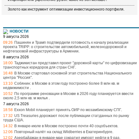
Золото как инструмент оптимизации инвестиционного портфеля.
НОВОСТИ
9 августа 2026
09:26
Пашинян и Трамп подтвердили готовность к началу реализации
проекта TRIPP: о строительстве автомобильной, железнодорожной и
нефтегазовой инфраструктуры в Армении
.
8 августа 2026
18:00
Таджикистан представил проект "дорожной карты" по цифровизации
транспортных коридоров для стран СНГ
.
16:48
В Москве стартовал основной этап строительства Национального
центра "Россия"
.
13:10
Собянин: в Москве в этом году построено более 8 млн кв. м
недвижимости
.
10:52
По программе реновации в Москве в 2026 году планируется ввести
около 2,5 млн кв. м жилья
.
7 августа 2026
18:58
Exxon Mobil планирует принять ОИР по мозамбикскому СПГ
.
17:32
US Treasuries дорожают после публикации статданных по рынку
труда США
.
14:32
В январе-июле в Москве построено почти 40 соцобъектов
.
12:06
Повторный налёт на склад Wildberries в Екатеринбурге
.
12:02
Азербайджан в январе-мае сократил импорт нефти в 9 раз
.