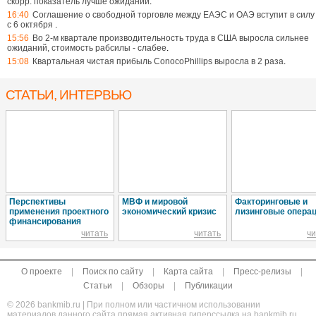
скорр. показатель лучше ожиданий
.
16:40
Соглашение о свободной торговле между ЕАЭС и ОАЭ вступит в силу
с 6 октября
.
15:56
Во 2-м квартале производительность труда в США выросла сильнее
ожиданий, стоимость рабсилы - слабее
.
15:08
Квартальная чистая прибыль ConocoPhillips выросла в 2 раза
.
СТАТЬИ, ИНТЕРВЬЮ
Перспективы
МВФ и мировой
Факторинговые и
применения проектного
экономический кризис
лизинговые опера
финансирования
читать
читать
чи
О проекте
|
Поиск по сайту
|
Карта сайта
|
Пресс-релизы
|
Статьи
|
Обзоры
|
Публикации
© 2026 bankmib.ru | При полном или частичном использовании
материалов данного сайта прямая активная гиперссылка на bankmib.ru