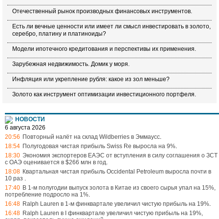
Отечественный рынок производных финансовых инструментов.
Есть ли вечные ценности или имеет ли смысл инвестировать в золото,
серебро, платину и платиноиды?
Модели ипотечного кредитования и перспективы их применения.
Зарубежная недвижимость. Домик у моря.
Инфляция или укрепление рубля: какое из зол меньше?
Золото как инструмент оптимизации инвестиционного портфеля.
НОВОСТИ
6 августа 2026
20:56
Повторный налёт на склад Wildberries в Эммаусс
.
18:54
Полугодовая чистая прибыль Swiss Re выросла на 9%
.
18:30
Экономия экспортеров ЕАЭС от вступления в силу соглашения о ЗСТ
с ОАЭ оценивается в $266 млн в год
.
18:08
Квартальная чистая прибыль Occidental Petroleum выросла почти в
10 раз
.
17:40
В 1-м полугодии выпуск золота в Китае из своего сырья упал на 15%,
потребление подросло на 1%
.
16:48
Ralph Lauren в 1-м финквартале увеличил чистую прибыль на 19%
.
16:48
Ralph Lauren в I финквартале увеличил чистую прибыль на 19%,