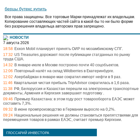
берцы бутекс купить
Все права защищены. Все торговые Марки принадлежат их владельцам.
Копирование составляющих частей сайта в какой бы то ни было форме
без разрешения владельца авторских прав запрещено.
НОВОСТИ
7 августа 2026
18:58
Exxon Mobil планирует принять ОИР по мозамбикскому СПГ
.
17:32
US Treasuries дорожают после публикации статданных по рынку
труда США
.
14:32
В январе-июле в Москве построено почти 40 соцобъектов
.
12:06
Повторный налёт на склад Wildberries в Екатеринбурге
.
12:02
Азербайджан в январе-мае сократил импорт нефти в 9 раз
.
11:46
Квартальная чистая прибыль TripAdvisor сократилась в 1,6 раза
.
11:38
РФ, Белоруссия и Казахстан перешли на электронные транспортные
документы, Армения и Киргизия завершают подготовку
.
09:46
Премьер Казахстана: в этом году рост товарооборота ЕАЭС может
составить 7,3%
.
09:32
В июне промпроизводство в Германии выросло на 0,2%
.
09:24
Национальные решения не должны становиться препятствиями для
перемещения товаров в рамках ЕАЭС, считает премьер Киргизии
.
ГЛОССАРИЙ ИНВЕСТОРА