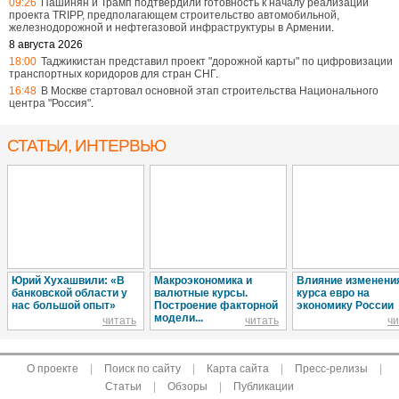
09:26
Пашинян и Трамп подтвердили готовность к началу реализации
проекта TRIPP, предполагающем строительство автомобильной,
железнодорожной и нефтегазовой инфраструктуры в Армении
.
8 августа 2026
18:00
Таджикистан представил проект "дорожной карты" по цифровизации
транспортных коридоров для стран СНГ
.
16:48
В Москве стартовал основной этап строительства Национального
центра "Россия"
.
СТАТЬИ, ИНТЕРВЬЮ
Юрий Хухашвили: «В
Макроэкономика и
Влияние изменени
банковской области у
валютные курсы.
курса евро на
нас большой опыт»
Построение факторной
экономику России
модели...
читать
читать
чи
О проекте
|
Поиск по сайту
|
Карта сайта
|
Пресс-релизы
|
Статьи
|
Обзоры
|
Публикации