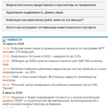
Модели ипотечного кредитования и перспективы их применения.
Зарубежная недвижимость. Домик у моря.
Инфляция или укрепление рубля: какое из зол меньше?
Золото как инструмент оптимизации инвестиционного портфеля.
НОВОСТИ
10 августа 2026
10:58
В Москве инвестиции в промышленные проекты по программе МПТ
составят 470 млрд руб.
.
10:50
Инфляция в Эстонии в 2026 г. замедлится до 3,5%
.
10:42
JPMorgan до 8000 пунктов повысил прогноз для S&P 500 на конец
года
.
10:24
Berkshire Hathaway увеличила квартальную чистую прибыль в 2 раза,
операционную - на 16%
.
09:44
TSMC и Sony инвестируют $6,4 млрд в завод по производству
сенсоров
.
08:26
"Росатом" начал возвращать российских специалистов на АЭС
"Бушер"
.
9 августа 2026
09:26
Пашинян и Трамп подтвердили готовность к началу реализации
проекта TRIPP: о строительстве автомобильной, железнодорожной и
нефтегазовой инфраструктуры в Армении
.